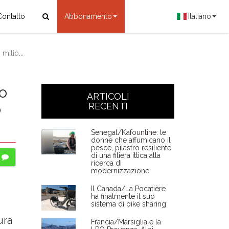
Contatto
Abbonamento
Italiano
milio...
to
ARTICOLI
o
RECENTI
Senegal/Kafountine: le
donne che affumicano il
pesce, pilastro resiliente
di una filiera ittica alla
ricerca di
modernizzazione
Il Canada/La Pocatière
ha finalmente il suo
sistema di bike sharing
ura
Francia/Marsiglia e la