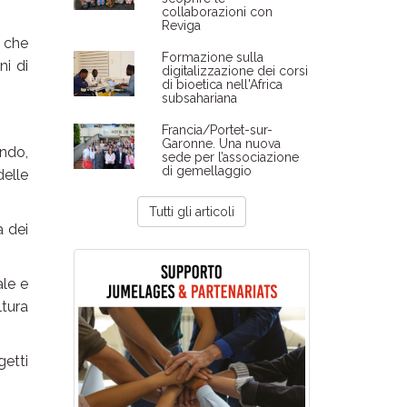
collaborazioni con
Reviga
o che
Formazione sulla
ni di
digitalizzazione dei corsi
di bioetica nell'Africa
subsahariana
Francia/Portet-sur-
Garonne. Una nuova
endo,
sede per l’associazione
di gemellaggio
delle
Tutti gli articoli
a dei
ale e
ltura
getti