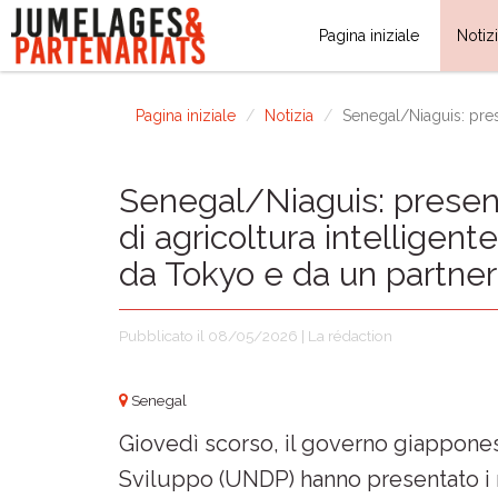
Pagina iniziale
Notiz
Pagina iniziale
Notizia
Senegal/Niaguis: prese
Senegal/Niaguis: presenta
di agricoltura intelligent
da Tokyo e da un partner
Pubblicato il 08/05/2026 | La rédaction
Senegal
Giovedì scorso, il governo giappones
Sviluppo (UNDP) hanno presentato i r