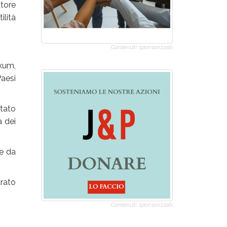
ttore
ilità
Contenuti sponsorizzati
ikum,
Paesi
rtato
a dei
re da
arato
Contenuti sponsorizzati