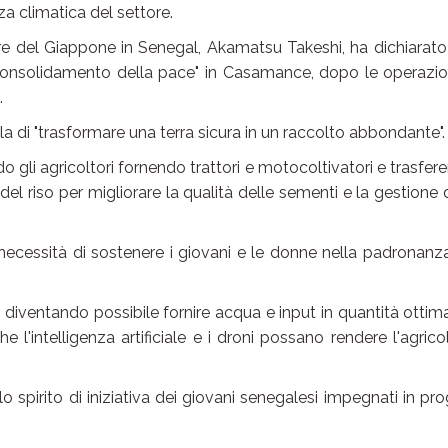
za climatica del settore.
re del Giappone in Senegal, Akamatsu Takeshi, ha dichiarat
consolidamento della pace" in Casamance, dopo le operazio
.
a di "trasformare una terra sicura in un raccolto abbondante".
o gli agricoltori fornendo trattori e motocoltivatori e trasfer
del riso per migliorare la qualità delle sementi e la gestione 
necessità di sostenere i giovani e le donne nella padronanz
a diventando possibile fornire acqua e input in quantità ottim
 l'intelligenza artificiale e i droni possano rendere l'agrico
o spirito di iniziativa dei giovani senegalesi impegnati in pro