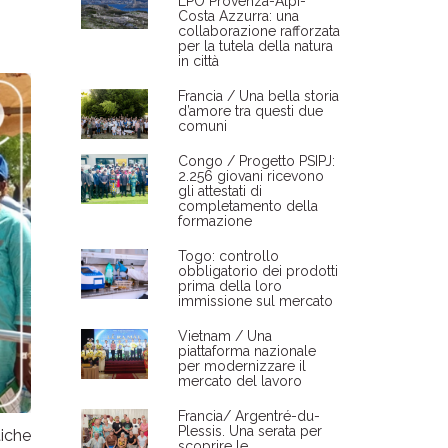
LPO Provenza-Alpi-
Costa Azzurra: una
collaborazione rafforzata
per la tutela della natura
in città
Francia / Una bella storia
d’amore tra questi due
comuni
Congo / Progetto PSIPJ:
2.256 giovani ricevono
gli attestati di
completamento della
formazione
Togo: controllo
obbligatorio dei prodotti
prima della loro
immissione sul mercato
Vietnam / Una
piattaforma nazionale
per modernizzare il
mercato del lavoro
Francia/ Argentré-du-
Plessis. Una serata per
tiche
scoprire le