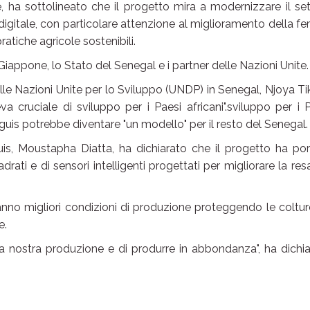
 ha sottolineato che il progetto mira a modernizzare il se
igitale, con particolare attenzione al miglioramento della fert
ratiche agricole sostenibili.
Giappone, lo Stato del Senegal e i partner delle Nazioni Unite.
le Nazioni Unite per lo Sviluppo (UNDP) in Senegal, Njoya T
a cruciale di sviluppo per i Paesi africani".sviluppo per i 
guis potrebbe diventare "un modello" per il resto del Senegal.
aguis, Moustapha Diatta, ha dichiarato che il progetto ha po
drati e di sensori intelligenti progettati per migliorare la res
anno migliori condizioni di produzione proteggendo le coltu
e.
la nostra produzione e di produrre in abbondanza", ha dichi