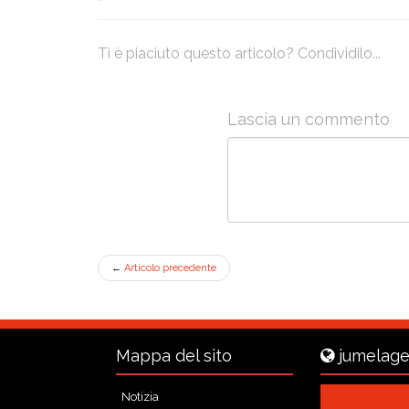
Ti è piaciuto questo articolo? Condividilo...
Lascia un commento
←
Articolo precedente
Mappa del sito
jumelage
Notizia