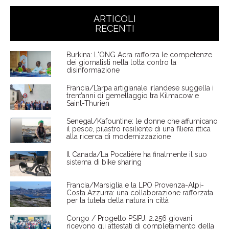
ARTICOLI
RECENTI
Burkina: L'ONG Acra rafforza le competenze
dei giornalisti nella lotta contro la
disinformazione
Francia/L’arpa artigianale irlandese suggella i
trent’anni di gemellaggio tra Kilmacow e
Saint-Thurien
Senegal/Kafountine: le donne che affumicano
il pesce, pilastro resiliente di una filiera ittica
alla ricerca di modernizzazione
Il Canada/La Pocatière ha finalmente il suo
sistema di bike sharing
Francia/Marsiglia e la LPO Provenza-Alpi-
Costa Azzurra: una collaborazione rafforzata
per la tutela della natura in città
Congo / Progetto PSIPJ: 2.256 giovani
ricevono gli attestati di completamento della