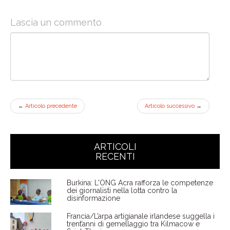
Lascia un commento
←
Articolo precedente
Articolo successivo
→
ARTICOLI
RECENTI
Burkina: L'ONG Acra rafforza le competenze
dei giornalisti nella lotta contro la
disinformazione
Francia/L’arpa artigianale irlandese suggella i
trent’anni di gemellaggio tra Kilmacow e