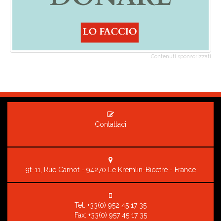
Contenuti sponsorizzati
Contattaci
9t-11, Rue Carnot - 94270 Le Kremlin-Bicetre - France
Tel:
+33(0) 952 45 17 35
Fax: +33(0) 957 45 17 35