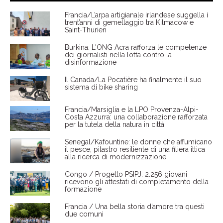
Francia/L’arpa artigianale irlandese suggella i
trent’anni di gemellaggio tra Kilmacow e
Saint-Thurien
Burkina: L'ONG Acra rafforza le competenze
dei giornalisti nella lotta contro la
disinformazione
Il Canada/La Pocatière ha finalmente il suo
sistema di bike sharing
Francia/Marsiglia e la LPO Provenza-Alpi-
Costa Azzurra: una collaborazione rafforzata
per la tutela della natura in città
Senegal/Kafountine: le donne che affumicano
il pesce, pilastro resiliente di una filiera ittica
alla ricerca di modernizzazione
Congo / Progetto PSIPJ: 2.256 giovani
ricevono gli attestati di completamento della
formazione
Francia / Una bella storia d’amore tra questi
due comuni