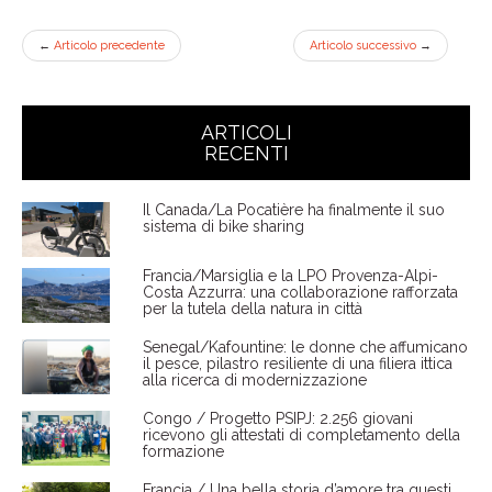
←
Articolo precedente
Articolo successivo
→
ARTICOLI
RECENTI
Il Canada/La Pocatière ha finalmente il suo
sistema di bike sharing
Francia/Marsiglia e la LPO Provenza-Alpi-
Costa Azzurra: una collaborazione rafforzata
per la tutela della natura in città
Senegal/Kafountine: le donne che affumicano
il pesce, pilastro resiliente di una filiera ittica
alla ricerca di modernizzazione
Congo / Progetto PSIPJ: 2.256 giovani
ricevono gli attestati di completamento della
formazione
Francia / Una bella storia d’amore tra questi