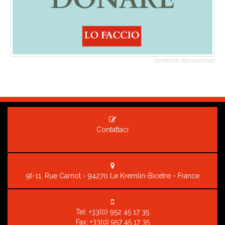
Contenuti sponsorizzati
Contattaci
9t-11, Rue Carnot - 94270 Le Kremlin-Bicetre - France
Tel:
+33(0) 952 45 17 35
Fax: +33(0) 957 45 17 35