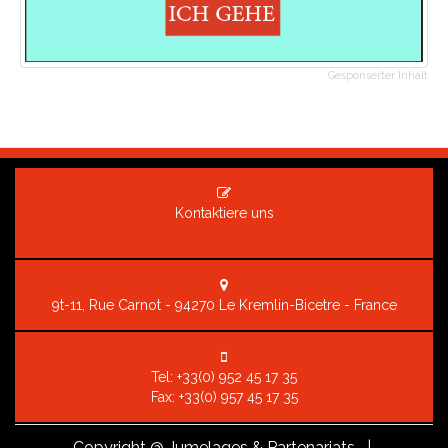
Gesponserter Inhalt
Kontaktiere uns
9t-11, Rue Carnot - 94270 Le Kremlin-Bicetre - France
Tel:
+33(0) 952 45 17 35
Fax: +33(0) 957 45 17 35
Copyright
@ Jumelages & Partenariats |