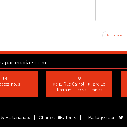
Article suivan
s-partenariats.com
actez-nous
9t-11, Rue Carnot - 94270 Le
Kremlin-Bicetre - France
& Partenariats |
|
Partagez sur
Charte utilisateurs