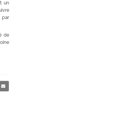
et un
uivre
s par
ié de
moine