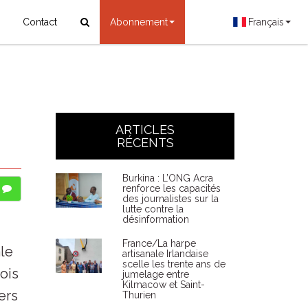
Contact
Abonnement
Français
n
ARTICLES
RÉCENTS
Burkina : L’ONG Acra
renforce les capacités
des journalistes sur la
lutte contre la
désinformation
France/La harpe
ale
artisanale Irlandaise
scelle les trente ans de
ois
jumelage entre
Kilmacow et Saint-
ers
Thurien