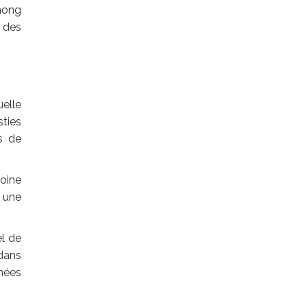
hong
 des
uelle
sties
s de
oine
c une
el de
 dans
nnées