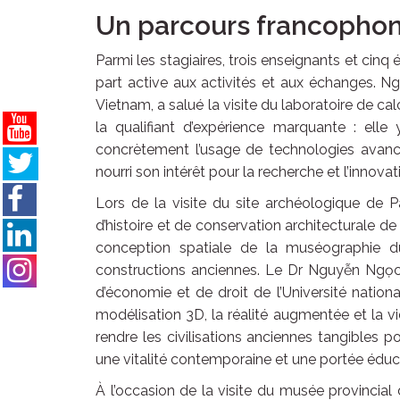
Un parcours francophone
Parmi les stagiaires, trois enseignants et cin
part active aux activités et aux échanges. N
Vietnam, a salué la visite du laboratoire de cal
la qualifiant d’expérience marquante : ell
concrètement l’usage de technologies avanc
nourri son intérêt pour la recherche et l’innovat
Lors de la visite du site archéologique de
d’histoire et de conservation architecturale de 
conception spatiale de la muséographie du
constructions anciennes. Le Dr Nguyễn Ngọc 
d’économie et de droit de l’Université natio
modélisation 3D, la réalité augmentée et l
rendre les civilisations anciennes tangibles p
une vitalité contemporaine et une portée éduc
À l’occasion de la visite du musée provincia