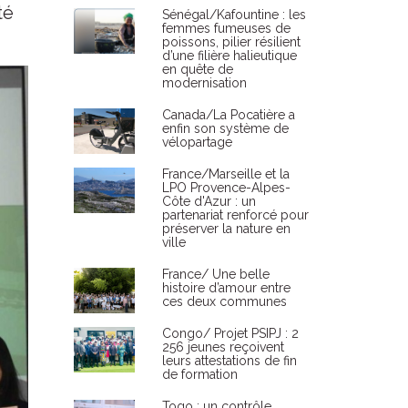
té
Sénégal/Kafountine : les
femmes fumeuses de
poissons, pilier résilient
d’une filière halieutique
en quête de
modernisation
Canada/La Pocatière a
enfin son système de
vélopartage
France/Marseille et la
LPO Provence-Alpes-
Côte d'Azur : un
partenariat renforcé pour
préserver la nature en
ville
France/ Une belle
histoire d’amour entre
ces deux communes
Congo/ Projet PSIPJ : 2
256 jeunes reçoivent
leurs attestations de fin
de formation
Togo : un contrôle