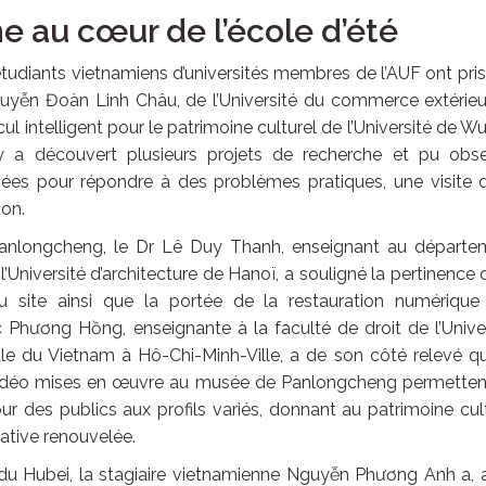
 au cœur de l’école d’été
q étudiants vietnamiens d’universités membres de l’AUF ont pri
guyễn Đoàn Linh Châu, de l’Université du commerce extérie
cul intelligent pour le patrimoine culturel de l’Université de W
e y a découvert plusieurs projets de recherche et pu obse
ées pour répondre à des problèmes pratiques, une visite q
ion.
 Panlongcheng, le Dr Lê Duy Thanh, enseignant au départe
l’Université d’architecture de Hanoï, a souligné la pertinence 
 site ainsi que la portée de la restauration numérique
Phương Hồng, enseignante à la faculté de droit de l’Univer
nale du Vietnam à Hô-Chi-Minh-Ville, a de son côté relevé q
a vidéo mises en œuvre au musée de Panlongcheng permetten
our des publics aux profils variés, donnant au patrimoine cul
ative renouvelée.
l du Hubei, la stagiaire vietnamienne Nguyễn Phương Anh a,