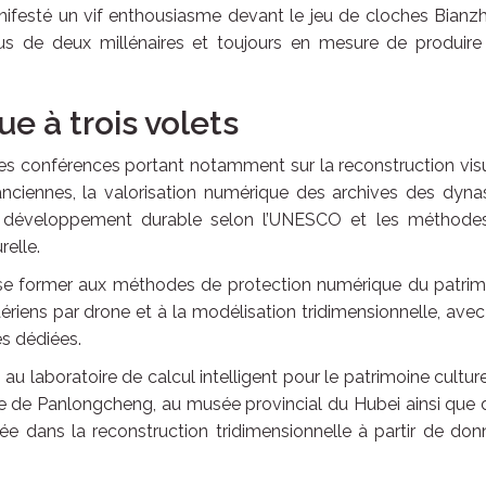
nifesté un vif enthousiasme devant le jeu de cloches Bianz
s de deux millénaires et toujours en mesure de produire
e à trois volets
i des conférences portant notamment sur la reconstruction vis
anciennes, la valorisation numérique des archives des dyna
le développement durable selon l’UNESCO et les méthode
relle.
e se former aux méthodes de protection numérique du patrim
riens par drone et à la modélisation tridimensionnelle, ave
es dédiées.
s au laboratoire de calcul intelligent pour le patrimoine cultur
que de Panlongcheng, au musée provincial du Hubei ainsi que
sée dans la reconstruction tridimensionnelle à partir de do