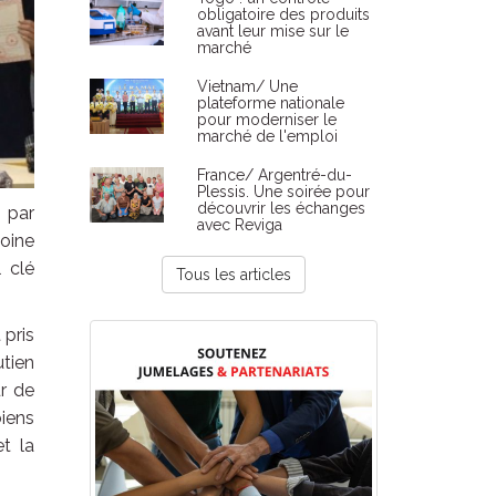
obligatoire des produits
avant leur mise sur le
marché
Vietnam/ Une
plateforme nationale
pour moderniser le
marché de l'emploi
France/ Argentré-du-
Plessis. Une soirée pour
découvrir les échanges
s par
avec Reviga
moine
l clé
Tous les articles
 pris
tien
ur de
biens
t la