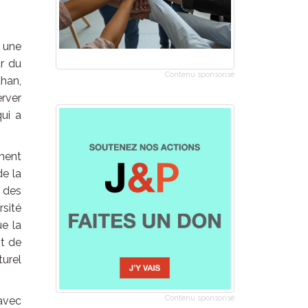
s une
ur du
Contenu sponsorisé
uhan,
rver
ui a
ment
de la
 des
sité
ue la
t de
turel
Contenu sponsorisé
 avec