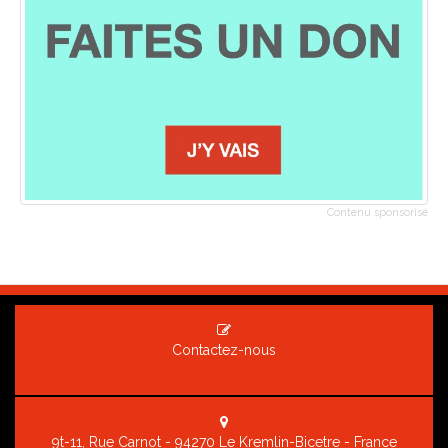
Contenu sponsorisé
Contactez-nous
9t-11, Rue Carnot - 94270 Le Kremlin-Bicetre - France