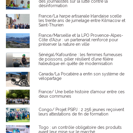
des journalistes sur la lutte contre la
désinformation
France/La harpe artisanale Irlandaise scelle
les trente ans de jumelage entre Kilmacow et
Saint-Thurien
France/Marseille et la LPO Provence-Alpes-
Côte d'Azur : un partenariat renforcé pour
préserver la nature en ville
Sénégal/Kafountine : les femmes fumeuses
de poissons, pilier résilient d’une filière
halieutique en quête de modernisation
Canada/La Pocatière a enfin son système de
vélopartage
France/ Une belle histoire d’amour entre ces
deux communes
Congo/ Projet PSIPJ : 2 256 jeunes reçoivent
leurs attestations de fin de formation
Togo : un contrôle obligatoire des produits
avant leur mise sur le marché