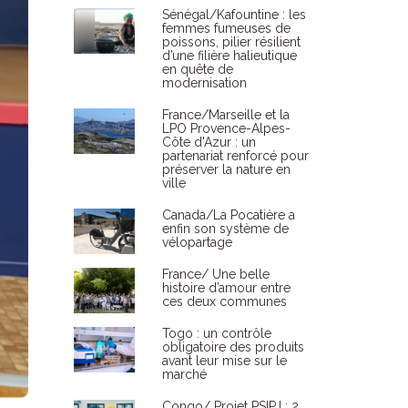
Sénégal/Kafountine : les
femmes fumeuses de
poissons, pilier résilient
d’une filière halieutique
en quête de
modernisation
France/Marseille et la
LPO Provence-Alpes-
Côte d'Azur : un
partenariat renforcé pour
préserver la nature en
ville
Canada/La Pocatière a
enfin son système de
vélopartage
France/ Une belle
histoire d’amour entre
ces deux communes
Togo : un contrôle
obligatoire des produits
avant leur mise sur le
marché
Congo/ Projet PSIPJ : 2