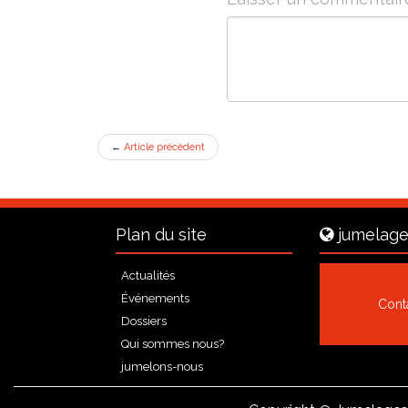
←
Article précédent
Plan du site
jumelage
Actualités
Événements
Cont
Dossiers
Qui sommes nous?
jumelons-nous