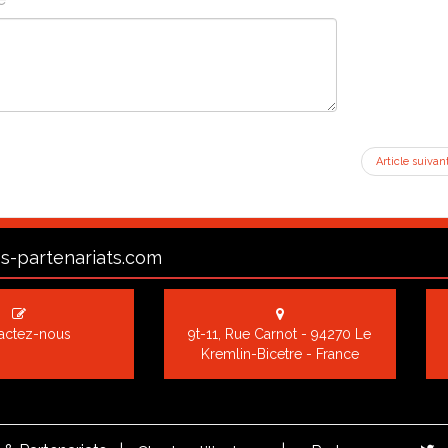
Article suivan
s-partenariats.com
actez-nous
9t-11, Rue Carnot - 94270 Le
Kremlin-Bicetre - France