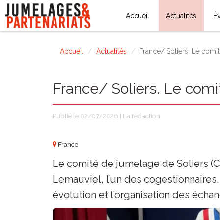
Accueil
Actualités
É
Accueil
Actualités
France/ Soliers. Le comi
France/ Soliers. Le com
Publié le 02/07/2026 | La rédaction
France
Le comité de jumelage de Soliers (Ca
Lemauviel, l’un des cogestionnaires, 
évolution et l’organisation des écha