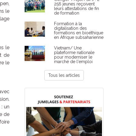
epen,
256 jeunes reçoivent
leurs attestations de fin
s le
de formation
lage
Formation à la
digitalisation des
formations en bioéthique
en Afrique subsaharienne
s le
Vietnam/ Une
plateforme nationale
t de
pour moderniser le
marché de l'emploi
re le
Tous les articles
 avec
sion.
: un
ne de
foire