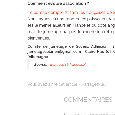
Comment évolue association ?
Le comité compte 21 familles françaises de S
Nous avons eu une montée en puissance dans l
est le même ailleurs en France et du côté ang
mais le jumelage n’a pas le même intérêt qu’
bienvenues.
Comité de jumelage de Soliers. Adhésion : 10
jumelagesolarien@gmail.com ; Claire Hue (06 03
l’Allemagne
Source:
www.ouest-france.fr/
Vous avez aimé cet article ? Partagez-le ...
COMMENTAIRES
Laisser un commentair