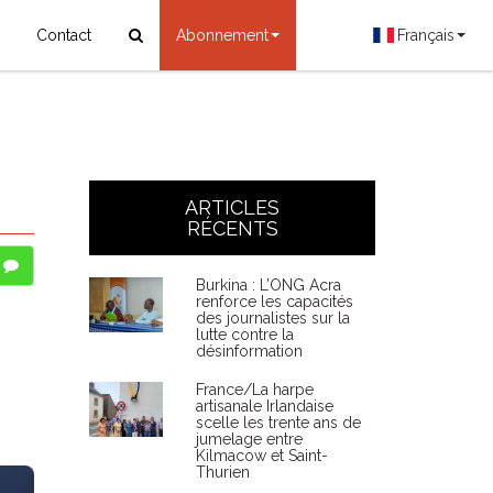
Contact
Abonnement
Français
ARTICLES
RÉCENTS
Burkina : L’ONG Acra
renforce les capacités
des journalistes sur la
lutte contre la
désinformation
France/La harpe
artisanale Irlandaise
scelle les trente ans de
jumelage entre
Kilmacow et Saint-
Thurien