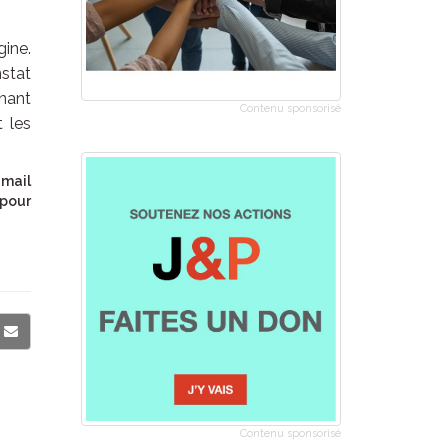
gine.
nstat
enant
Contenu sponsorisé
t les
 mail
 pour
Contenu sponsorisé