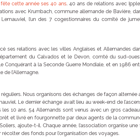
)
fête cette année ses 40 ans
. 40 ans de relations avec Ippl
elations avec Krumbach, commune allemande de Bavière, dan
t Lemauviel, l’un des 7 cogestionnaires du comité de jume
 ses relations avec les villes Anglaises et Allemandes dan
 Département du Calvados et le Devon, comté du sud-oues
e le Conquérant à la Seconde Guerre Mondiale, et en 1986 ent
e de l’Allemagne.
 réguliers. Nous organisons des échanges de façon alternée
auviel. Le dernier échange avait lieu au week-end de l’ascen
 les 10 ans. 54 Allemands sont venus avec un gros cadeau 
r forêt et livré en fourgonnette par deux agents de la commu
Soliers, ajoute-t-il. Chaque année, l’association organise une 
r récolter des fonds pour l’organisation des voyages.