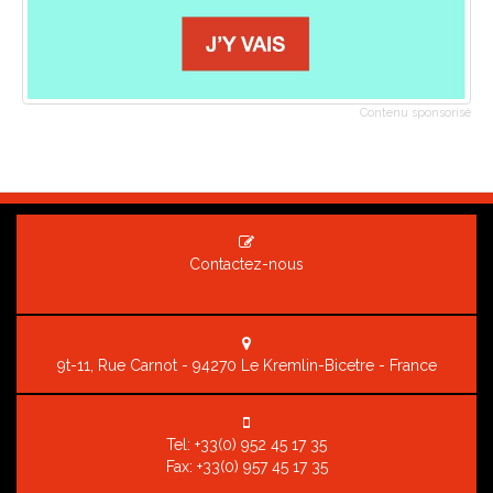
Contenu sponsorisé
Contactez-nous
9t-11, Rue Carnot - 94270 Le Kremlin-Bicetre - France
Tel:
+33(0) 952 45 17 35
Fax: +33(0) 957 45 17 35