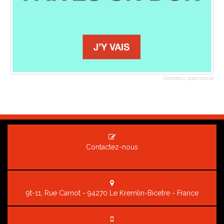
Contenu sponsorisé
Contactez-nous
9t-11, Rue Carnot - 94270 Le Kremlin-Bicetre - France