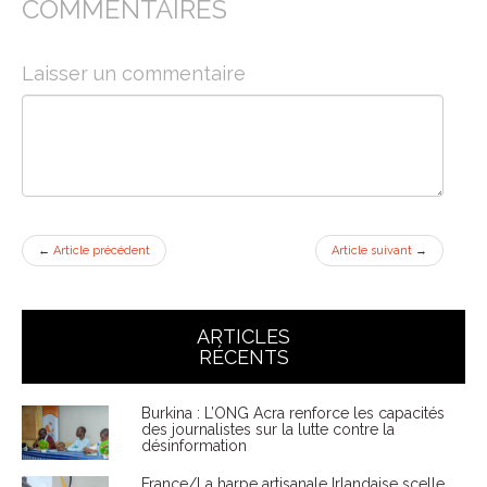
COMMENTAIRES
Laisser un commentaire
←
Article précédent
Article suivant
→
ARTICLES
RÉCENTS
Burkina : L’ONG Acra renforce les capacités
des journalistes sur la lutte contre la
désinformation
France/La harpe artisanale Irlandaise scelle