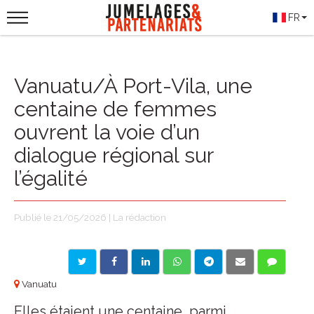
FR
Vanuatu/À Port-Vila, une
centaine de femmes
ouvrent la voie d’un
dialogue régional sur
l’égalité
Publié le 21/05/2026 | La rédaction
Vanuatu
Elles étaient une centaine, parmi