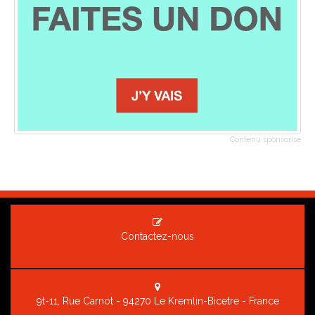
Contenu sponsorisé
Contactez-nous
9t-11, Rue Carnot - 94270 Le Kremlin-Bicetre - France