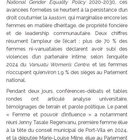
National Gender Equality Policy
2020-2030, ces
avancées formelles se heurtent à la persistance d’un
droit coutumier, la
kastom
, qui marginalise encore les
femmes en matière d’héritage, de propriété foncière
et de leadership communautaire. Deux chiffres
résument l’ampleur de l’écart : plus de 70 % des
femmes ni-vanuataises déclarent avoir subi des
violences d’un partenaire intime, selon l’enquête
2024 du
Vanuatu Women’s Centre
, et les femmes
n’occupent qu’environ 1,9 % des sièges au Parlement
national.
Pendant deux jours, conférences-débats et tables
rondes ont articulé analyse universitaire,
témoignages de terrain et parole politique. Le panel
« Femme et pouvoir d’influence » a notamment
réuni Jenny Tasale Regenvanu, première femme élue
à la tête du conseil municipal de Port-Vila en 2024,
et la députée Marie-Louise Milne, élue au Parlement