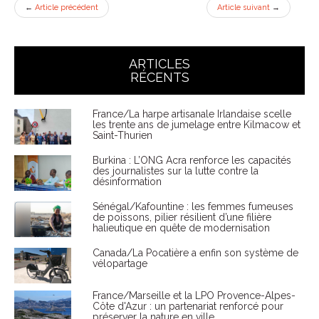
←
Article précédent
Article suivant
→
ARTICLES
RÉCENTS
France/La harpe artisanale Irlandaise scelle
les trente ans de jumelage entre Kilmacow et
Saint-Thurien
Burkina : L’ONG Acra renforce les capacités
des journalistes sur la lutte contre la
désinformation
Sénégal/Kafountine : les femmes fumeuses
de poissons, pilier résilient d’une filière
halieutique en quête de modernisation
Canada/La Pocatière a enfin son système de
vélopartage
France/Marseille et la LPO Provence-Alpes-
Côte d'Azur : un partenariat renforcé pour
préserver la nature en ville