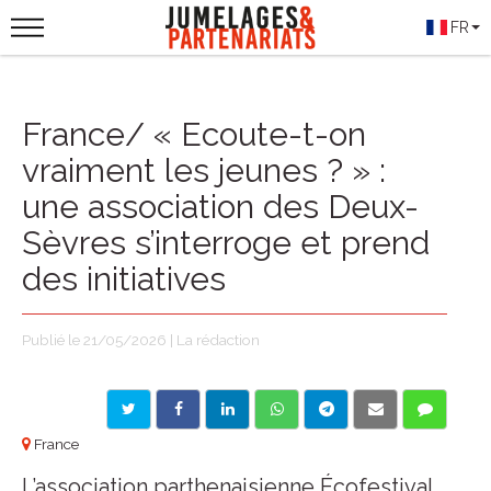
FR
France/ « Ecoute-t-on
vraiment les jeunes ? » :
une association des Deux-
Sèvres s’interroge et prend
des initiatives
Publié le 21/05/2026 | La rédaction
France
L’association parthenaisienne Écofestival