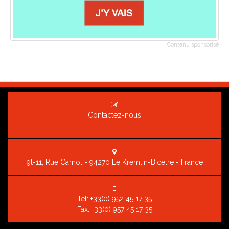
Contenu sponsorisé
Contactez-nous
9t-11, Rue Carnot - 94270 Le Kremlin-Bicetre - France
Tel:
+33(0) 952 45 17 35
Fax: +33(0) 957 45 17 35