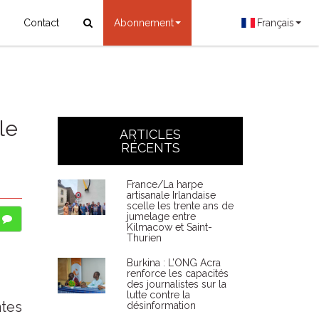
Contact
Abonnement
Français
le
ARTICLES
RÉCENTS
France/La harpe
artisanale Irlandaise
scelle les trente ans de
jumelage entre
Kilmacow et Saint-
Thurien
Burkina : L’ONG Acra
renforce les capacités
des journalistes sur la
lutte contre la
ntes
désinformation