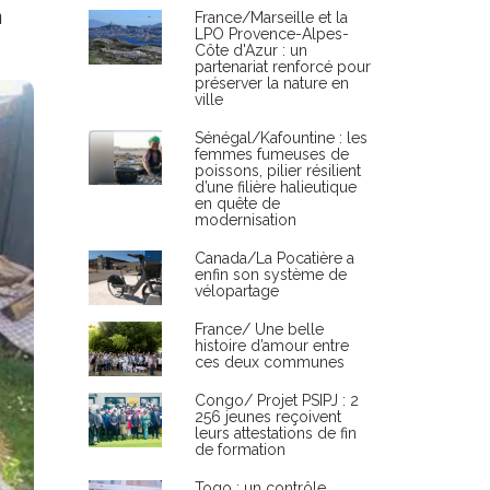
a
France/Marseille et la
LPO Provence-Alpes-
Côte d'Azur : un
partenariat renforcé pour
préserver la nature en
ville
Sénégal/Kafountine : les
femmes fumeuses de
poissons, pilier résilient
d’une filière halieutique
en quête de
modernisation
Canada/La Pocatière a
enfin son système de
vélopartage
France/ Une belle
histoire d’amour entre
ces deux communes
Congo/ Projet PSIPJ : 2
256 jeunes reçoivent
leurs attestations de fin
de formation
Togo : un contrôle