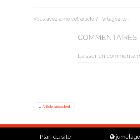
Vous avez aimé cet article ? Partagez-le ...
COMMENTAIRES
Laisser un commentair
←
Article précédent
Plan du site
jumelage