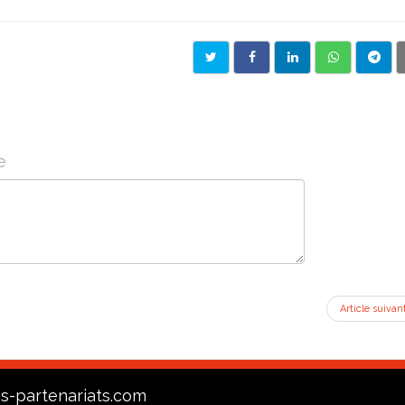
e
Article suivan
s-partenariats.com