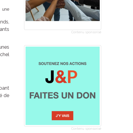
, une
ands,
fants
Contenu sponsorisé
unes
achel
pant
é de
Contenu sponsorisé