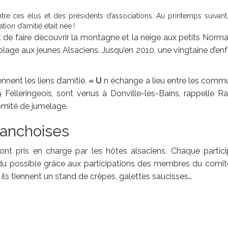
tre ces élus et des présidents d’associations. Au printemps suivant
tion d’amitié était née !
t de faire découvrir la montagne et la neige aux petits Norm
a plage aux jeunes Alsaciens. Jusqu’en 2010, une vingtaine d’en
ennent les liens d’amitié.
« U
n échange a lieu entre les comm
Felleringeois, sont venus à Donville-les-Bains, rappelle R
omité de jumelage.
manchoises
ont pris en charge par les hôtes alsaciens. Chaque partici
du possible grâce aux participations des membres du comit
 ils tiennent un stand de crêpes, galettes saucisses…