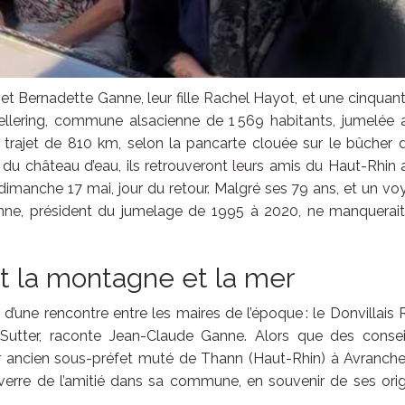
et Bernadette Ganne, leur fille Rachel Hayot, et une cinquan
Fellering, commune alsacienne de 1 569 habitants, jumelée
n trajet de 810 km, selon la pancarte clouée sur le bûcher 
u château d’eau, ils retrouveront leurs amis du Haut-Rhin
dimanche 17 mai, jour du retour. Malgré ses 79 ans, et un v
anne, président du jumelage de 1995 à 2020, ne manquerait
t la montagne et la mer
’une rencontre entre les maires de l’époque : le Donvillais
re Sutter, raconte Jean-Claude Ganne. Alors que des consei
eur ancien sous-préfet muté de Thann (Haut-Rhin) à Avranche
e verre de l’amitié dans sa commune, en souvenir de ses ori