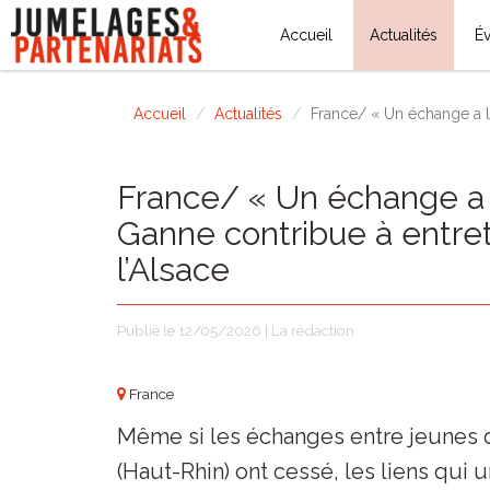
Accueil
Actualités
É
Accueil
Actualités
France/ « Un échange a lie
France/ « Un échange a li
Ganne contribue à entrete
l’Alsace
Publié le 12/05/2026 | La rédaction
France
Même si les échanges entre jeunes d
(Haut-Rhin) ont cessé, les liens qui