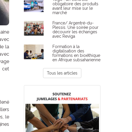
obligatoire des produits
avant leur mise sur le
marché
France/ Argentré-du-
Plessis. Une soirée pour
taine
découvrir les échanges
avec Reviga
 avec
de la
Formation à la
digitalisation des
 avec
formations en bioéthique
en Afrique subsaharienne
oyage
 cet
Tous les articles
 René
llers
s, le
gines