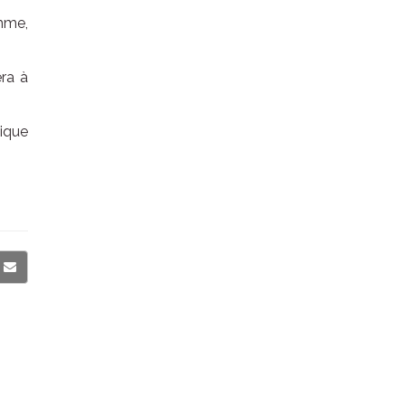
emme,
era à
ique