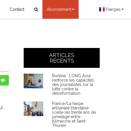
Contact
Abonnement
Français
ARTICLES
RÉCENTS
Burkina : L’ONG Acra
renforce les capacités
des journalistes sur la
lutte contre la
désinformation
France/La harpe
du
artisanale Irlandaise
scelle les trente ans de
s
jumelage entre
Kilmacow et Saint-
Thurien