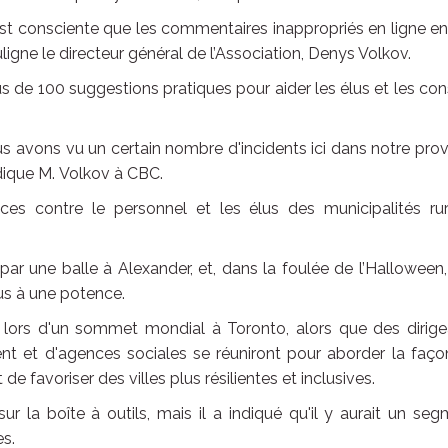
est consciente que les commentaires inappropriés en ligne e
igne le directeur général de l’Association, Denys Volkov.
us de 100 suggestions pratiques pour aider les élus et les con
s avons vu un certain nombre d'incidents ici dans notre pro
dique M. Volkov à CBC.
s contre le personnel et les élus des municipalités rur
ar une balle à Alexander, et, dans la foulée de l’Halloween
us à une potence.
 lors d'un sommet mondial à Toronto, alors que des dirige
t et d'agences sociales se réuniront pour aborder la faço
e favoriser des villes plus résilientes et inclusives.
ur la boîte à outils, mais il a indiqué qu'il y aurait un se
es.