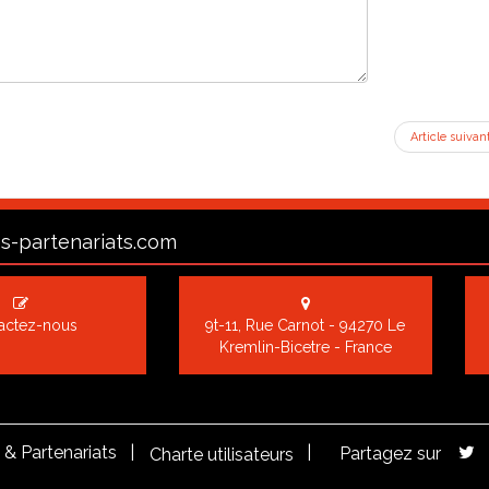
Article suivan
s-partenariats.com
actez-nous
9t-11, Rue Carnot - 94270 Le
Kremlin-Bicetre - France
& Partenariats |
|
Partagez sur
Charte utilisateurs