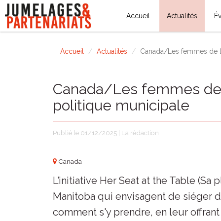
Accueil
Actualités
É
Accueil
Actualités
Canada/Les femmes de l’o
Canada/Les femmes de l
politique municipale
Publié le 01/12/2025 | La rédaction
Canada
L’initiative Her Seat at the Table (Sa
Manitoba qui envisagent de siéger d
comment s'y prendre, en leur offrant