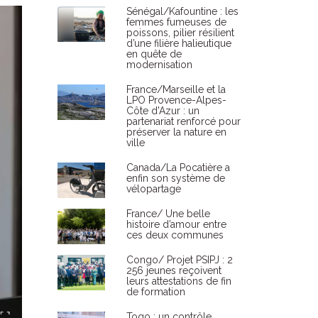
Sénégal/Kafountine : les
femmes fumeuses de
poissons, pilier résilient
d’une filière halieutique
en quête de
modernisation
France/Marseille et la
LPO Provence-Alpes-
Côte d'Azur : un
partenariat renforcé pour
préserver la nature en
ville
Canada/La Pocatière a
enfin son système de
vélopartage
France/ Une belle
histoire d’amour entre
ces deux communes
Congo/ Projet PSIPJ : 2
256 jeunes reçoivent
leurs attestations de fin
de formation
Togo : un contrôle