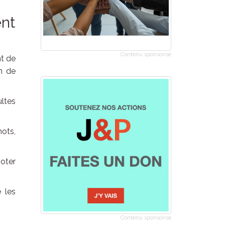
ent
Contenu sponsorisé
nt de
on de
ltes
mots,
voter
 les
Contenu sponsorisé