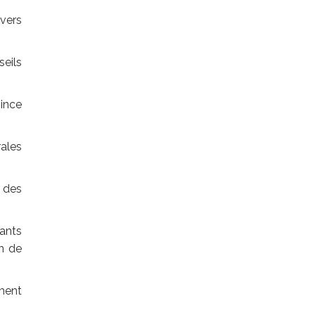
nvers
seils
vince
ales
, des
ants
n de
gment